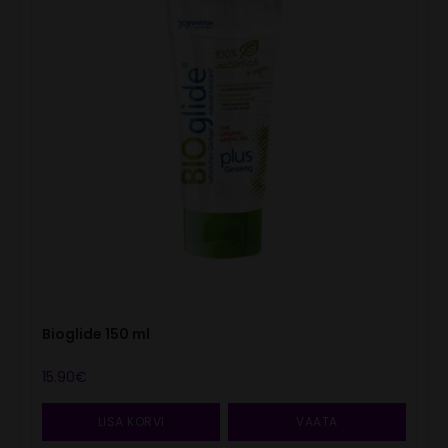
Bioglide 150 ml
15.90
€
LISA KORVI
VAATA