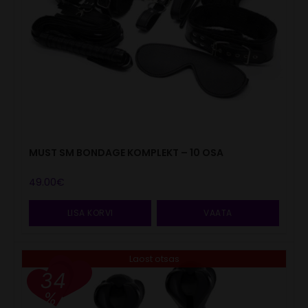
MUST SM BONDAGE KOMPLEKT – 10 OSA
49.00
€
LISA KORVI
VAATA
Laost otsas
34
%