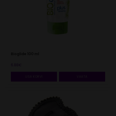
Bioglide 100 ml
6.88
€
LISA KORVI
VAATA