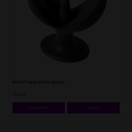
Anaal tapp insta-gaper
25.00
€
LISA KORVI
VAATA