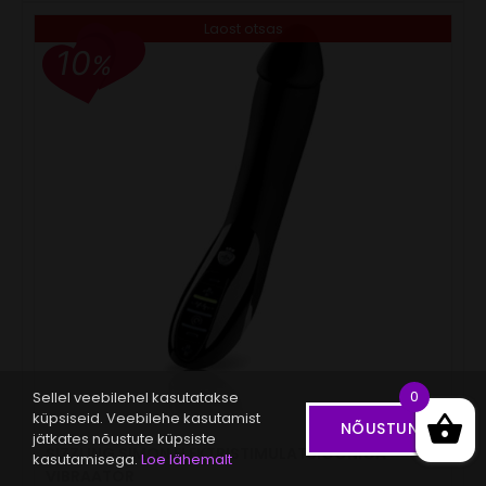
Laost otsas
10
%
0
Sellel veebilehel kasutatakse
küpsiseid. Veebilehe kasutamist
NÕUSTUN
jätkates nõustute küpsiste
SIZZLING SIMON ELEKTRISTIMULATSIOONIGA
kasutamisega.
Loe lähemalt
VIBRAATOR