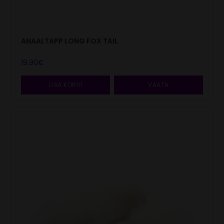
ANAALTAPP LONG FOX TAIL
19.90
€
LISA KORVI
VAATA