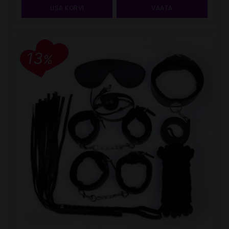
LISA KORVI
VAATA
13
%