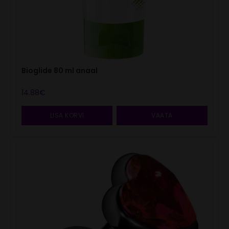
Bioglide 80 ml anaal
14.88
€
LISA KORVI
VAATA