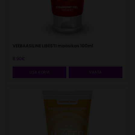
VEEBAASILINE LIBESTI maasikas 100ml
8.90
€
LISA KORVI
VAATA