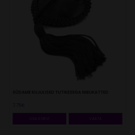
SÜDAME KUJULISED TUTIKESEGA NIBUKATTED
7.75
€
LISA KORVI
VAATA