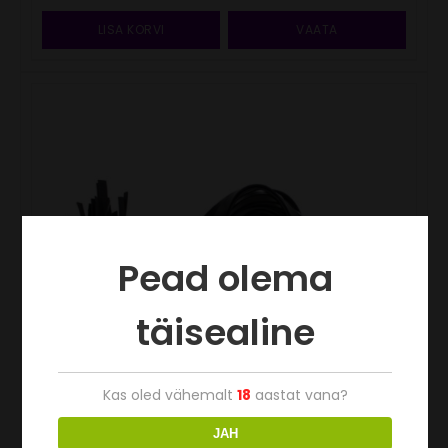
LISA KORVI
VAATA
Pead olema
täisealine
Kas oled vähemalt
18
aastat vana?
JAH