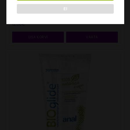
EI
PIITS MUST
12.00
€
LISA KORVI
VAATA