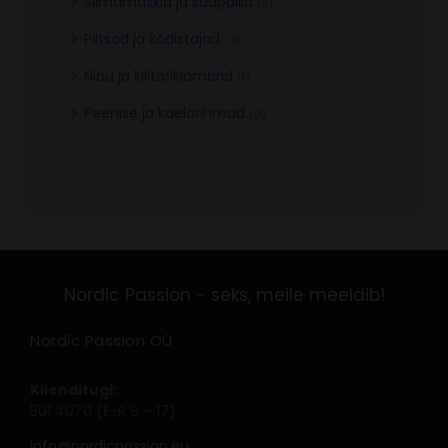
Silmamaskid ja suupallid
(3)
Piitsad ja kõdistajad
(3)
Nibu ja kliitoriklambrid
(1)
Peenise ja kaelarihmad
(0)
Nordic Passion OÜ
Klienditugi:
501 4070 (E-R 9 – 17)
info@nordicpassion.eu