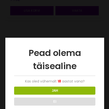
LISA KORVI
VAATA
Pead olema
täisealine
Kas oled vähemalt
18
aastat vana?
JAH
EI