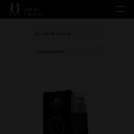
Skip
to
content
Sorteeri
hinna järgi
Kuva
12 toodet