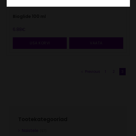
Bioglide 100 ml
6.88
€
LISA KORVI
VAATA
Previous
1
2
3
Tootekategooriad
Naistele
(57)