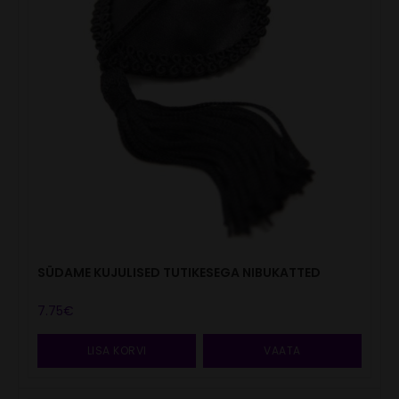
SÜDAME KUJULISED TUTIKESEGA NIBUKATTED
7.75
€
LISA KORVI
VAATA