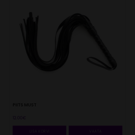
PIITS MUST
12.00
€
LISA KORVI
VAATA