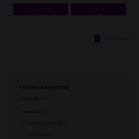
LISA KORVI
VAATA
1
2
3
Next
Tootekategooriad
Naistele
(57)
Meestele
(36)
Peenisepumbad
(2)
Seksnukud
(1)