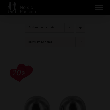
Skip
to
content
Sorteeri
vaikimisi
Kuva
12 toodet
20
%