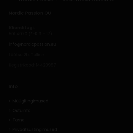
Nordic Passion OÜ
Klienditugi:
501 4070 (E-R 9 – 17)
info@nordicpassion.eu
Lõõtsa 2b, Tallinn
Registrikood: 14420987
Info
Müügitingimused
Ostuinfo
Tarne
Privaatsustingimused