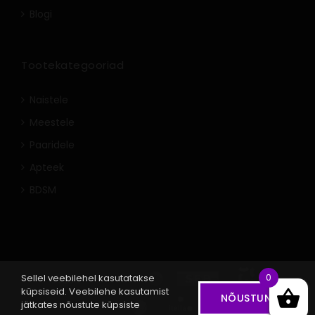
Blogi
Tootekategooriad
Naistele
Meestele
Paaridele
Apteek
BDSM
0
Sellel veebilehel kasutatakse
küpsiseid. Veebilehe kasutamist
NÕUSTUN
jätkates nõustute küpsiste