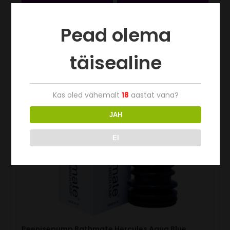
Pead olema
täisealine
Kas oled vähemalt
18
aastat vana?
JAH
EI
Peenisepump Bathmate Hercules Aqua Blue