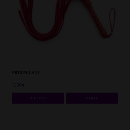
PIITS PUNANE
12.00
€
LISA KORVI
VAATA