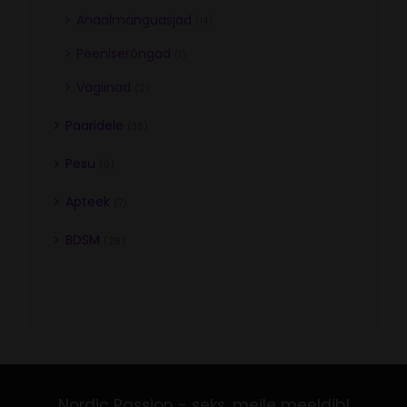
Anaalmänguasjad
(14)
Peeniserõngad
(1)
Vagiinad
(2)
Paaridele
(36)
Pesu
(0)
Apteek
(7)
BDSM
(28)