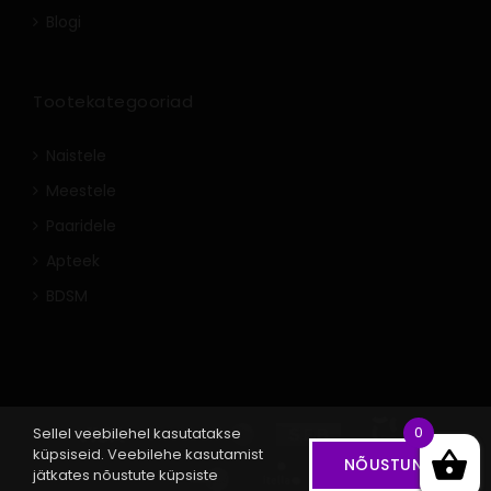
Blogi
Tootekategooriad
Naistele
Meestele
Paaridele
Apteek
BDSM
0
Sellel veebilehel kasutatakse
küpsiseid. Veebilehe kasutamist
NÕUSTUN
jätkates nõustute küpsiste