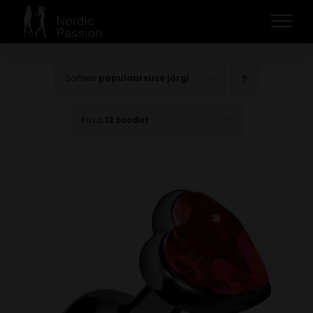
Skip
to
content
Sorteeri
populaarsuse järgi
Kuva
12 toodet