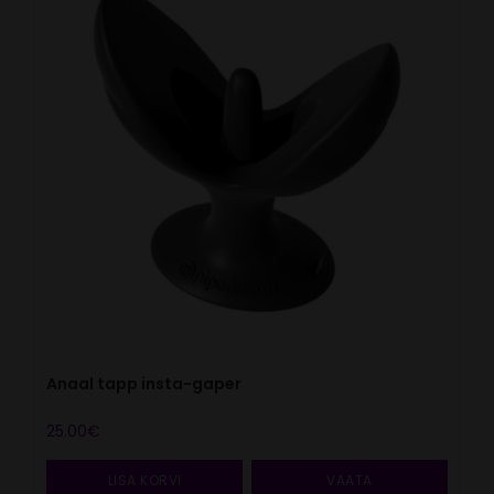
Anaal tapp insta-gaper
25.00
€
LISA KORVI
VAATA