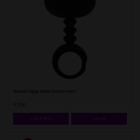
Anaal tapp Matrioska must
9.00
€
LISA KORVI
VAATA