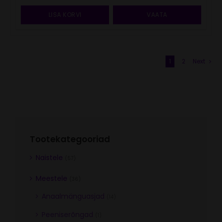
hind
price
oli:
is:
LISA KORVI
VAATA
249.00€.
209.00€.
1
2
Next
Tootekategooriad
Naistele
(57)
Meestele
(36)
Anaalmänguasjad
(14)
Peeniserõngad
(1)