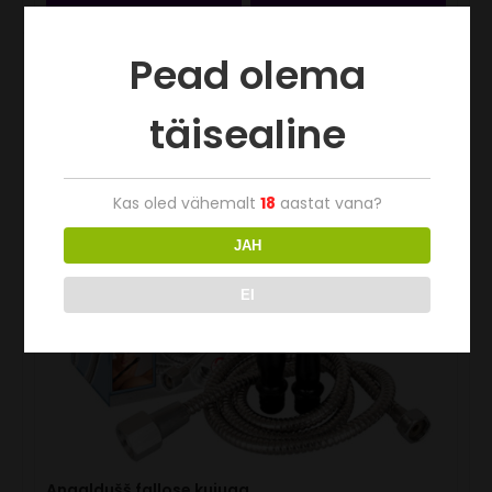
Pead olema
täisealine
Kas oled vähemalt
18
aastat vana?
JAH
EI
Anaaldušš fallose kujuga