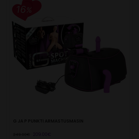
16
%
G JA P PUNKTI ARMASTUSMASIN
Algne
Current
209.00
€
249.00
€