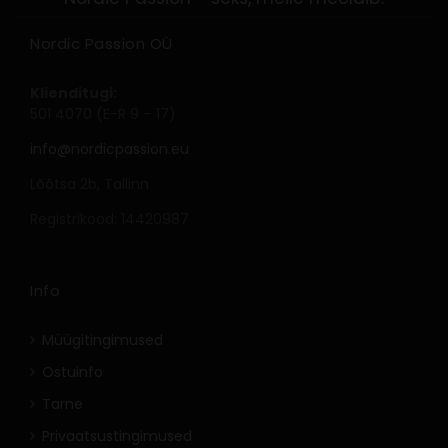
Nordic Passion OÜ
Klienditugi:
501 4070 (E-R 9 – 17)
info@nordicpassion.eu
Lõõtsa 2b, Tallinn
Registrikood: 14420987
Info
Müügitingimused
Ostuinfo
Tarne
Privaatsustingimused