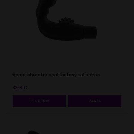
Anaal vibraator anal fantasy collection
32.00
€
LISA KORVI
VAATA