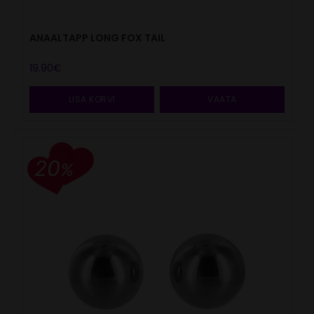
ANAALTAPP LONG FOX TAIL
19.90
€
LISA KORVI
VAATA
20
%