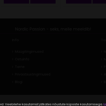
Info
To
Müügitingimused
N
Ostuinfo
M
Tarne
P
Privaatsustingimused
A
Blogi
eid. Veebilehe kasutamist jätkates nõustute küpsiste kasutamisega.
L