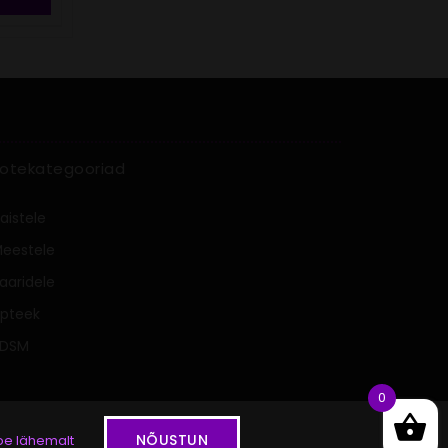
otekategooriad
aistele
eestele
aaridele
pteek
BDSM
0
NÕUSTUN
oe lähemalt