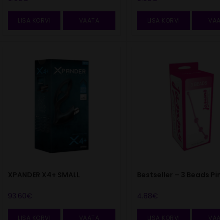
LISA KORVI
VAATA
LISA KORVI
VA
XPANDER X4+ SMALL
Bestseller – 3 Beads Pi
93.60
€
4.88
€
LISA KORVI
VAATA
LISA KORVI
VA