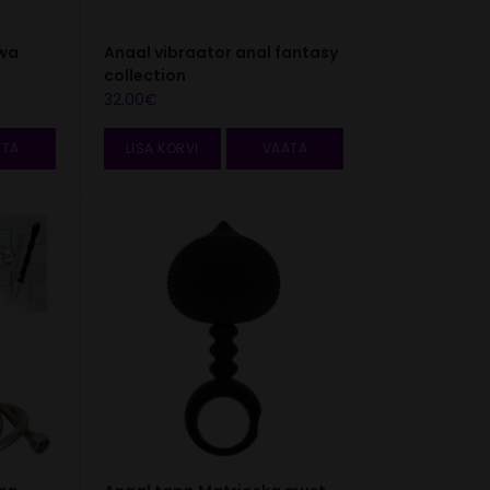
nwa
Anaal vibraator anal fantasy
collection
32.00
€
ATA
LISA KORVI
VAATA