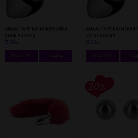
ANAALTAPP KALLISKIVI SÜDA
ANAALTAPP KALLISKIVI
SUUR PUNANE
VÄIKE ROOSA
15.00
€
12.00
€
LISA KORVI
VAATA
LISA KORVI
VA
20
%