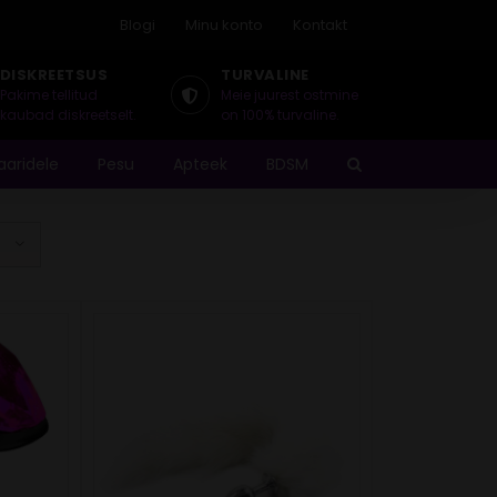
Blogi
Minu konto
Kontakt
DISKREETSUS
TURVALINE
Pakime tellitud
Meie juurest ostmine
kaubad diskreetselt.
on 100% turvaline.
aaridele
Pesu
Apteek
BDSM