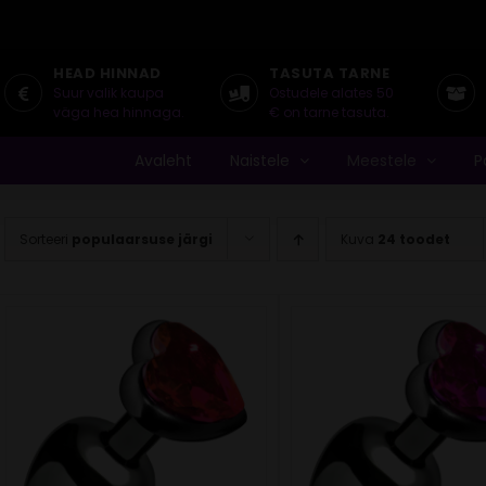
HEAD HINNAD
TASUTA TARNE
Suur valik kaupa
Ostudele alates 50
väga hea hinnaga.
€ on tarne tasuta.
Avaleht
Naistele
Meestele
P
Sorteeri
populaarsuse järgi
Kuva
24 toodet