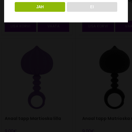
Anaal tapp insta-gaper
Anaaldušš fallose kuj
JAH
EI
25.00
€
26.00
€
LISA KORVI
VAATA
LISA KORVI
VA
Anaal tapp Martioska lilla
Anaal tapp Matrioska
9.00
€
9.00
€