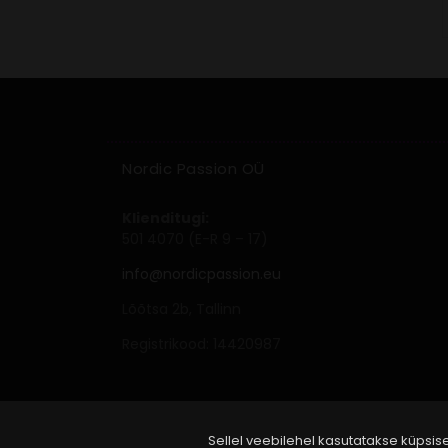
Nordic Passion OÜ
Klienditugi:
501 4070 (E-R 9 – 17)
info@nordicpassion.eu
Lõõtsa 2b, Tallinn
Registrikood: 14420987
Sellel veebilehel kasutatakse küpsis