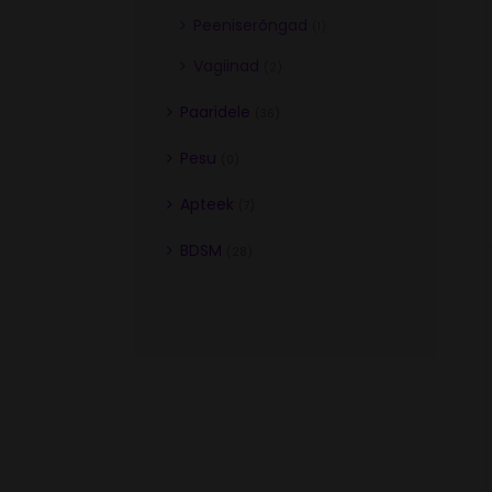
Peeniserõngad
(1)
Vagiinad
(2)
Paaridele
(36)
Pesu
(0)
Apteek
(7)
BDSM
(28)