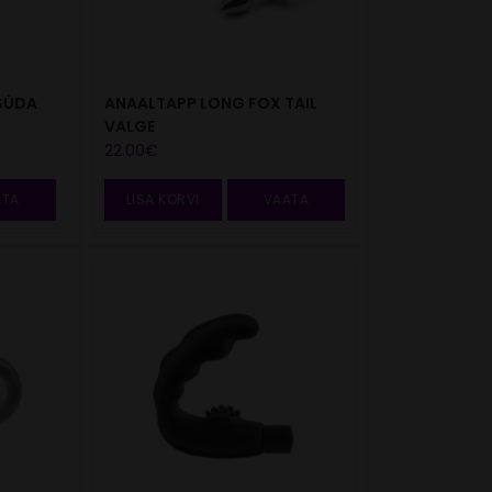
 SÜDA
ANAALTAPP LONG FOX TAIL
VALGE
22.00
€
ATA
LISA KORVI
VAATA