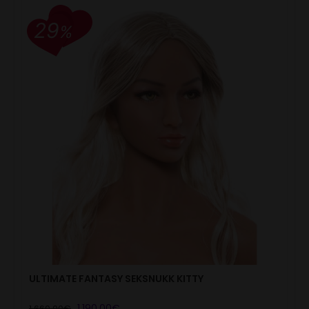
29
%
ULTIMATE FANTASY SEKSNUKK KITTY
Algne
Current
1,190.00
€
1,669.00
€