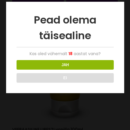
Pead olema
täisealine
Kas oled vähemalt
18
aastat vana?
JAH
EI
VEEBAASILINE LIBESTI vanilla 100ml