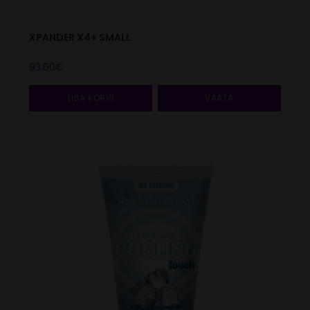
XPANDER X4+ SMALL
93.60
€
LISA KORVI
VAATA