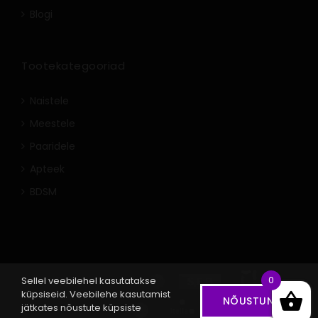
Blogi
Tootekategooriad
Naistele
Meestele
Paaridele
Apteek
BDSM
0
Sellel veebilehel kasutatakse
küpsiseid. Veebilehe kasutamist
NÕUSTUN
jätkates nõustute küpsiste