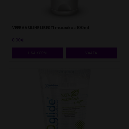
VEEBAASILINE LIBESTI maasikas 100ml
8.90
€
LISA KORVI
VAATA