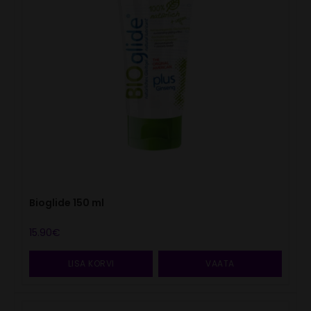
Bioglide 150 ml
15.90
€
LISA KORVI
VAATA