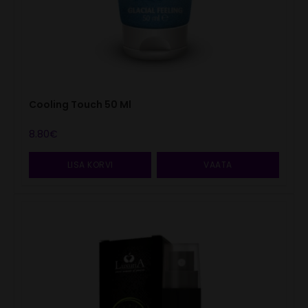
Cooling Touch 50 Ml
8.80
€
LISA KORVI
VAATA