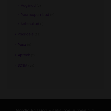
Vagiinad
(2)
Peenisepumbad
(2)
Seksnukud
(1)
Paaridele
(36)
Pesu
(0)
Apteek
(7)
BDSM
(28)