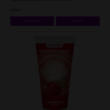
8.90
€
LISA KORVI
VAATA