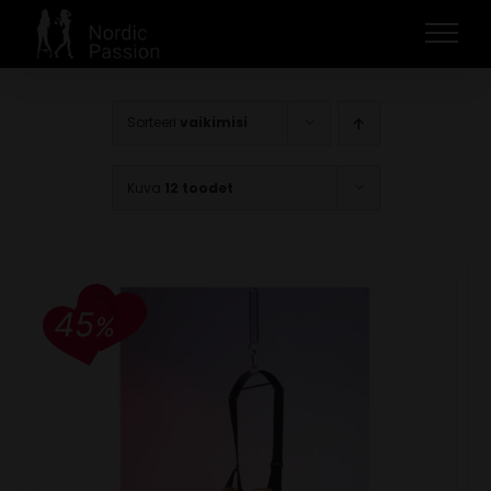
Skip
to
content
Sorteeri
vaikimisi
Kuva
12 toodet
45
%