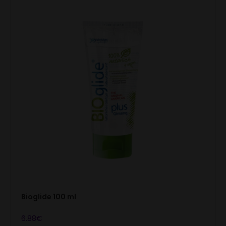
Bioglide 100 ml
6.88
€