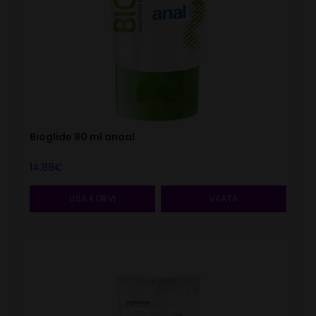
Bioglide 80 ml anaal
14.88
€
LISA KORVI
VAATA