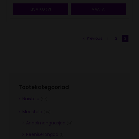
LISA KORVI
VAATA
Previous
1
2
3
Tootekategooriad
Naistele
(57)
Meestele
(36)
Anaalmänguasjad
(14)
Peeniserõngad
(1)