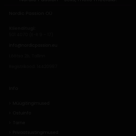
Nordic Passion OÜ
Klienditugi:
501 4070 (E-R 9 – 17)
info@nordicpassion.eu
Lõõtsa 2b, Tallinn
Registrikood: 14420987
Info
Müügitingimused
Ostuinfo
Tarne
Privaatsustingimused