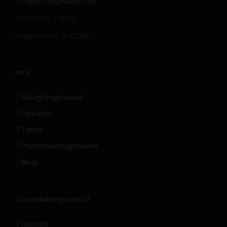
info@nordicpassion.eu
Lõõtsa 2b, Tallinn
Registrikood: 14420987
Info
Müügitingimused
Ostuinfo
Tarne
Privaatsustingimused
Blogi
Tootekategooriad
Naistele