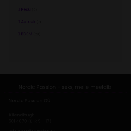
Pesu
(0)
Apteek
(7)
BDSM
(28)
Nordic Passion OÜ
Klienditugi:
501 4070 (E-R 9 – 17)