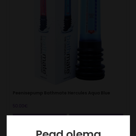
Peenisepump Bathmate Hercules Aqua Blue
50.00
€
LISA KORVI
VAATA
Pead olema