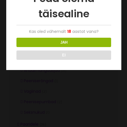
täisealine
Kas oled vähemalt
18
aastat vana?
Tootekategooriad
JAH
Naistele
(57)
EI
Meestele
(36)
Anaalmänguasjad
(14)
Peeniserõngad
(1)
Vagiinad
(2)
Peenisepumbad
(2)
Seksnukud
(1)
Paaridele
(36)