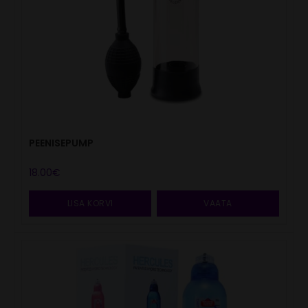
PEENISEPUMP
18.00
€
LISA KORVI
VAATA