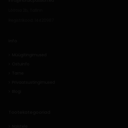
info@nordicpassion.eu
Lõõtsa 2b, Tallinn
Registrikood: 14420987
Info
Müügitingimused
Ostuinfo
Tarne
Privaatsustingimused
Blogi
Tootekategooriad
Naistele