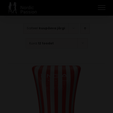
Skip
to
content
Sorteeri
kuupäeva järgi
Kuva
12 toodet