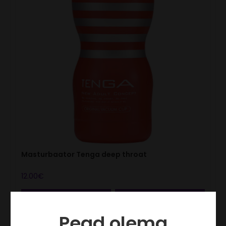
Masturbaator Tenga deep throat
12.00
€
LISA KORVI
VAATA
Pead olema