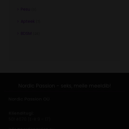
Pesu
(0)
Apteek
(7)
BDSM
(28)
Nordic Passion OÜ
Klienditugi:
501 4070 (E-R 9 – 17)