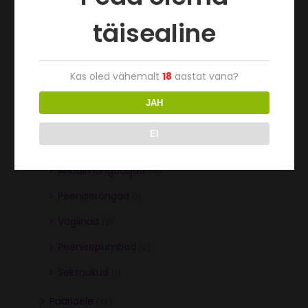
täisealine
Kas oled vähemalt
18
aastat vana?
Tootekategooriad
JAH
Naistele
(57)
EI
Meestele
(36)
Anaalmänguasjad
(14)
Peeniserõngad
(1)
Vagiinad
(2)
Peenisepumbad
(2)
Seksnukud
(1)
Paaridele
(36)