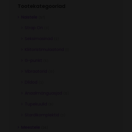
Tootekategooriad
Naistele
(57)
Strap On
(0)
Seksimasinad
(2)
Kliitoristimulaatorid
(1)
G-punkt
(5)
Vibraatorid
(10)
Dildod
(2)
Anaalmänguasjad
(13)
Tupekuulid
(8)
Stardikomplektid
(0)
Meestele
(36)