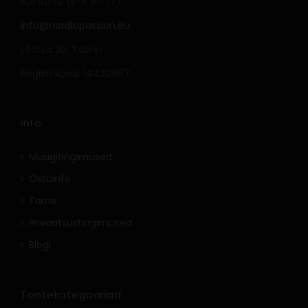
501 4070 (E-R 9 – 17)
info@nordicpassion.eu
Lõõtsa 2b, Tallinn
Registrikood: 14420987
Info
Müügitingimused
Ostuinfo
Tarne
Privaatsustingimused
Blogi
Tootekategooriad