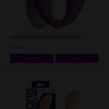
Paaridele mõeldud vibraator lillat värvi
44.00
€
LISA KORVI
VAATA