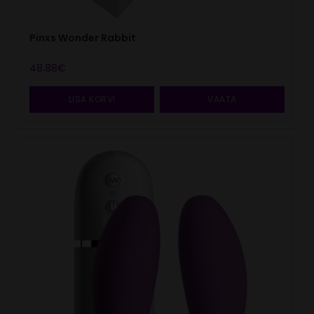
Pinxs Wonder Rabbit
48.88
€
LISA KORVI
VAATA