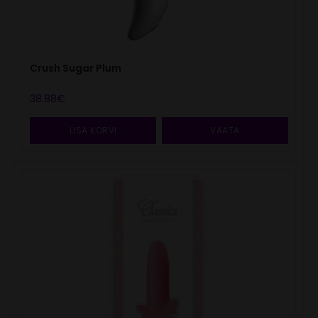
Crush Sugar Plum
38.88
€
LISA KORVI
VAATA