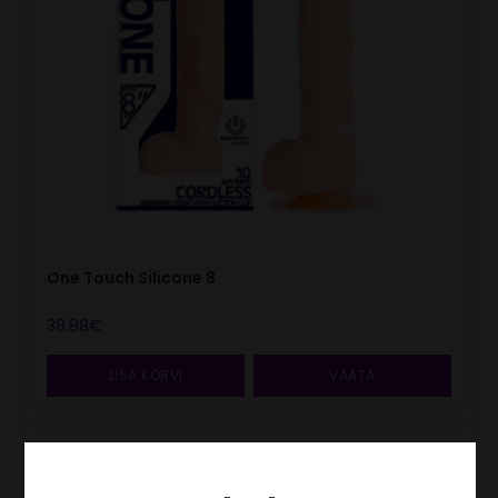
One Touch Silicone 8
38.88
€
LISA KORVI
VAATA
40