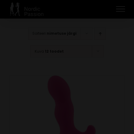
Skip
to
content
Sorteeri
nimetuse järgi
Kuva
12 toodet