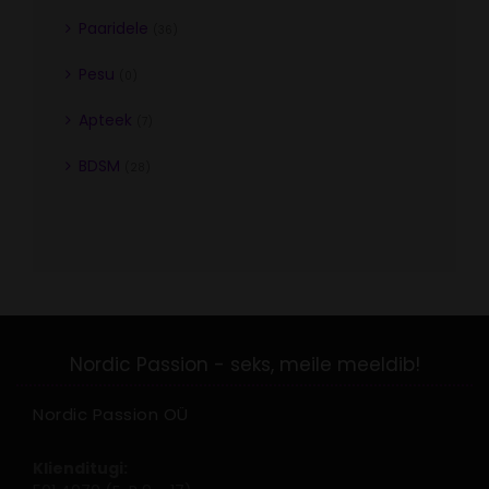
Paaridele
(36)
Pesu
(0)
Apteek
(7)
BDSM
(28)
Nordic Passion OÜ
Klienditugi: