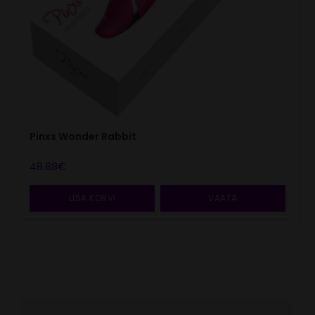
Pinxs Wonder Rabbit
48.88
€
LISA KORVI
VAATA