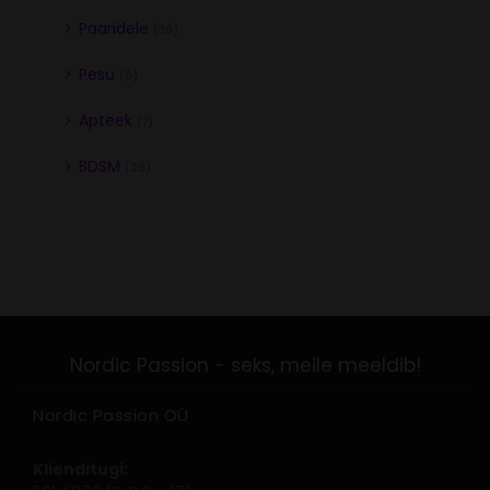
Paaridele
(36)
Pesu
(0)
Apteek
(7)
BDSM
(28)
Nordic Passion OÜ
Klienditugi: