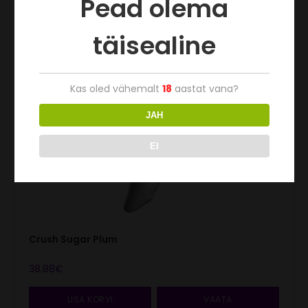
Pead olema
täisealine
Kas oled vähemalt
18
aastat vana?
JAH
EI
Crush Sugar Plum
38.88
€
LISA KORVI
VAATA