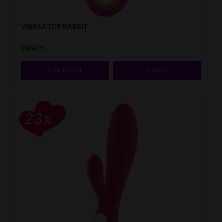
VIBRAATOR RABBIT
29.90
€
LISA KORVI
VAATA
23
%