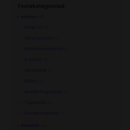
Tootekategooriad
Naistele
(57)
Strap On
(0)
Seksimasinad
(2)
Kliitoristimulaatorid
(1)
G-punkt
(5)
Vibraatorid
(10)
Dildod
(2)
Anaalmänguasjad
(13)
Tupekuulid
(8)
Stardikomplektid
(0)
Meestele
(36)