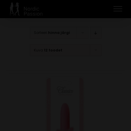
Skip
to
content
Sorteeri
hinna järgi
Kuva
12 toodet