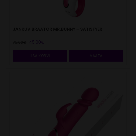
JÄNKUVIBRAATOR MR.BUNNY – SATISFYER
Algne
Current
45.00
€
75.00
€
hind
price
oli:
is:
LISA KORVI
VAATA
75.00€.
45.00€.