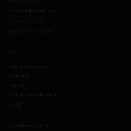
501 4070 (E-R 9 – 17)
info@nordicpassion.eu
Lõõtsa 2b, Tallinn
Registrikood: 14420987
Info
Müügitingimused
Ostuinfo
Tarne
Privaatsustingimused
Blogi
Tootekategooriad