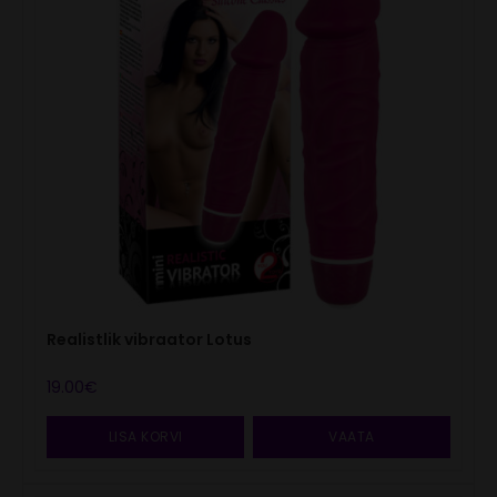
Realistlik vibraator Lotus
19.00
€
LISA KORVI
VAATA