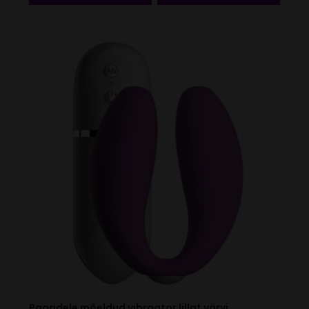
Paaridele mõeldud vibraator lillat värvi