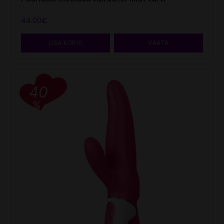
44.00
€
LISA KORVI
VAATA
40
%