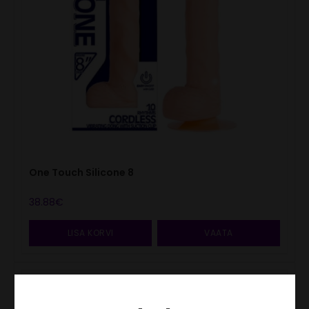
One Touch Silicone 8
38.88
€
LISA KORVI
VAATA