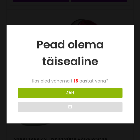
Pead olema
täisealine
Kas oled vähemalt
18
aastat vana?
JAH
EI
ANAALTAPP KALLISKIVI SÜDA VÄIKE ROOSA