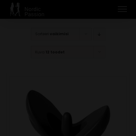
Skip
to
content
Sorteeri
vaikimisi
Kuva
12 toodet