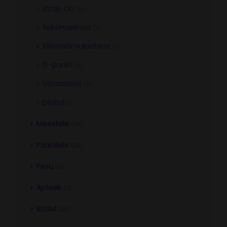
Strap On
(0)
Seksimasinad
(2)
Kliitoristimulaatorid
(1)
G-punkt
(5)
Vibraatorid
(10)
Dildod
(2)
Meestele
(36)
Paaridele
(36)
Pesu
(0)
Apteek
(7)
BDSM
(28)