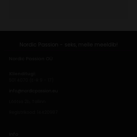
Nordic Passion OÜ
Klienditugi:
501 4070 (E-R 9 – 17)
info@nordicpassion.eu
Lõõtsa 2b, Tallinn
Registrikood: 14420987
Info