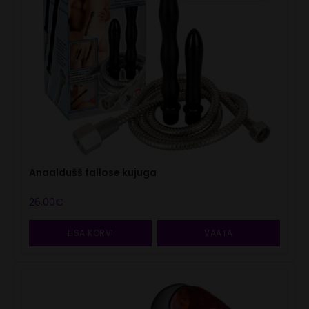
Anaaldušš fallose kujuga
26.00
€
LISA KORVI
VAATA