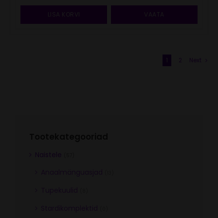
LISA KORVI
VAATA
1
2
Next
Tootekategooriad
Naistele
(57)
Anaalmänguasjad
(13)
Tupekuulid
(8)
Stardikomplektid
(0)