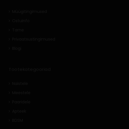
Müügitingimused
Ostuinfo
Tarne
Privaatsustingimused
Blogi
Tootekategooriad
Naistele
Meestele
Paaridele
Apteek
BDSM