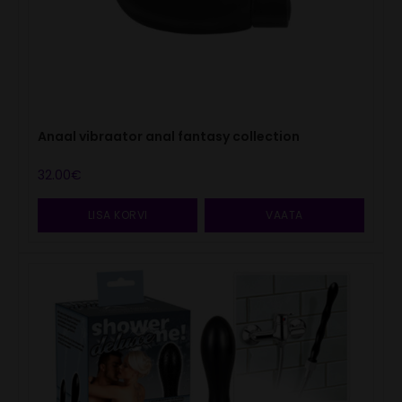
Anaal vibraator anal fantasy collection
32.00
€
LISA KORVI
VAATA