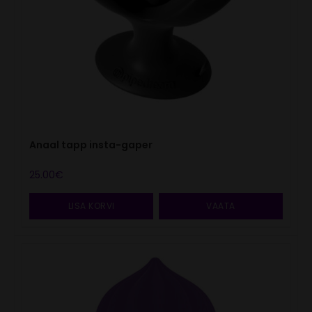
Anaal tapp insta-gaper
25.00
€
LISA KORVI
VAATA