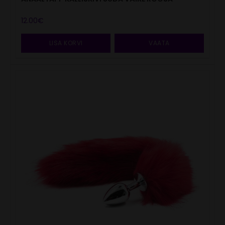
12.00
€
LISA KORVI
VAATA