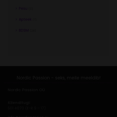
Pesu
(0)
Apteek
(7)
BDSM
(28)
Nordic Passion OÜ
Klienditugi:
501 4070 (E-R 9 – 17)