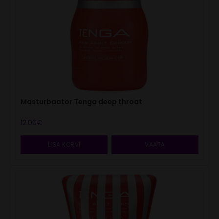
Masturbaator Tenga deep throat
12.00
€
LISA KORVI
VAATA