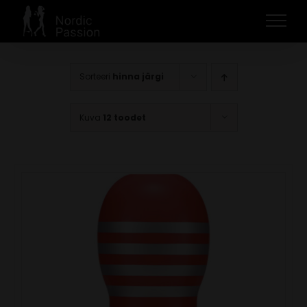
Skip
to
content
Sorteeri
hinna järgi
Kuva
12 toodet