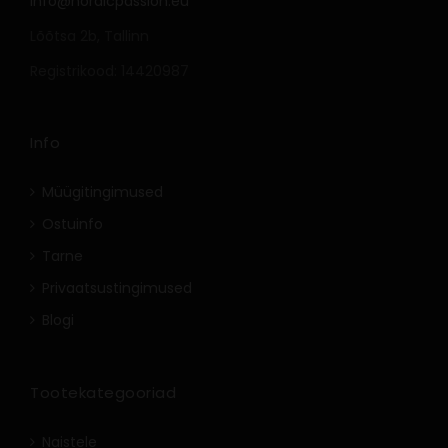
info@nordicpassion.eu
Lõõtsa 2b, Tallinn
Registrikood: 14420987
Info
Müügitingimused
Ostuinfo
Tarne
Privaatsustingimused
Blogi
Tootekategooriad
Naistele