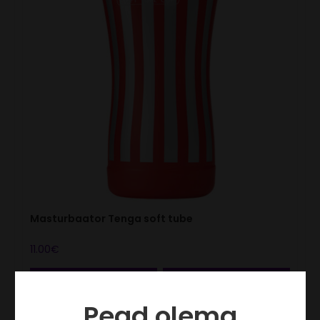
Masturbaator Tenga soft tube
11.00
€
LISA KORVI
VAATA
Pead olema