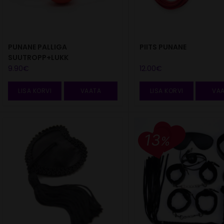
PIITS PUNANE
PUNANE PALLIGA
SUUTROPP+LUKK
12.00
€
9.90
€
LISA KORVI
VAATA
LISA KORVI
VA
13
%