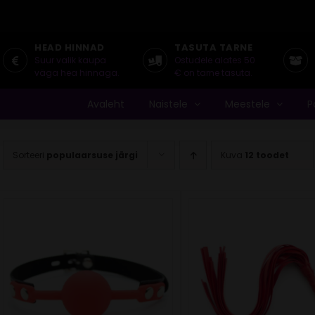
HEAD HINNAD
TASUTA TARNE
Suur valik kaupa
Ostudele alates 50
väga hea hinnaga.
€ on tarne tasuta.
Avaleht
Naistele
Meestele
P
Sorteeri
populaarsuse järgi
Kuva
12 toodet