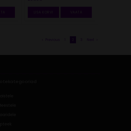
ATA
LISA KORVI
VAATA
Previous
1
2
3
Next
otekategooriad
aistele
eestele
aaridele
pteek