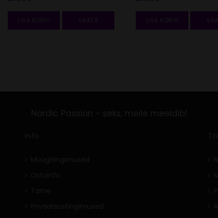
LISA KORVI
VAATA
LISA KORVI
VA
Info
To
Müügitingimused
N
Ostuinfo
M
Tarne
P
Privaatsustingimused
A