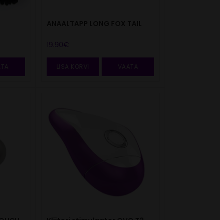
ANAALTAPP LONG FOX TAIL
19.90
€
ATA
LISA KORVI
VAATA