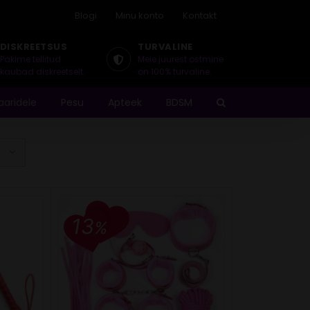
Blogi
Minu konto
Kontakt
DISKREETSUS
TURVALINE
Pakime tellitud
Meie juurest ostmine
kaubad diskreetselt.
on 100% turvaline.
aaridele
Pesu
Apteek
BDSM
13
%