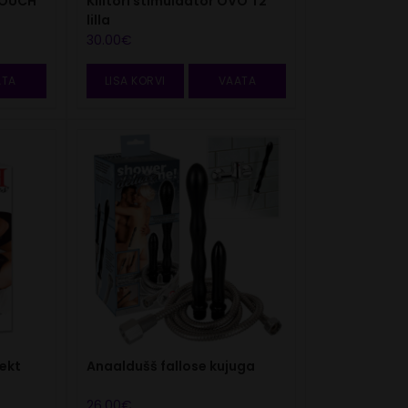
Kliitori stimulaator OVO T2
TOUCH
lilla
30.00
€
ATA
LISA KORVI
VAATA
ekt
Anaaldušš fallose kujuga
26.00
€