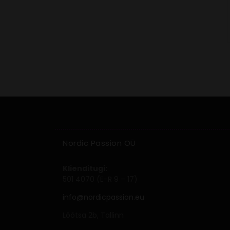
Nordic Passion OÜ
Klienditugi:
501 4070 (E-R 9 – 17)
info@nordicpassion.eu
Lõõtsa 2b, Tallinn